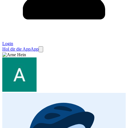
Login
Hol dir die App
App