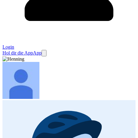
Login
Hol dir die App
App