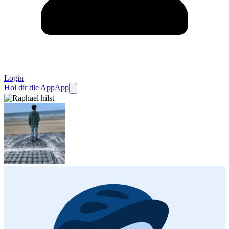
Login
Hol dir die App
App