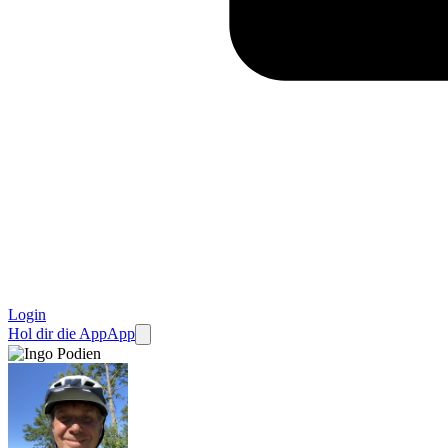
Login
Hol dir die App
App