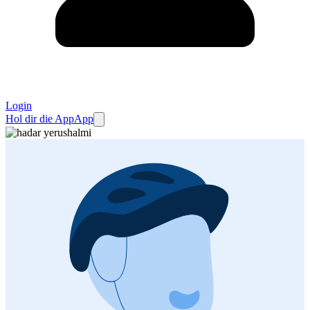
Login
Hol dir die App
App