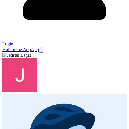
Login
Hol dir die App
App