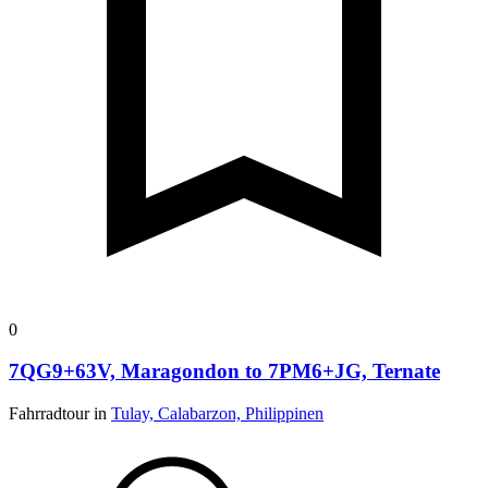
0
7QG9+63V, Maragondon to 7PM6+JG, Ternate
Fahrradtour in
Tulay, Calabarzon, Philippinen