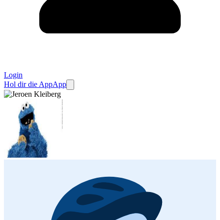
Login
Hol dir die App
App