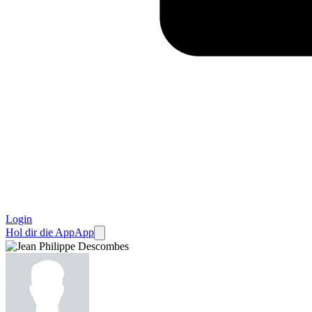
Login
Hol dir die App
App