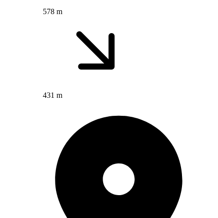
578 m
431 m