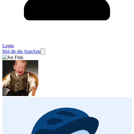
Login
Hol dir die App
App