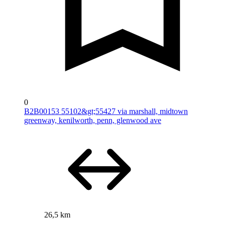
0
B2B00153 55102&gt;55427 via marshall, midtown
greenway, kenilworth, penn, glenwood ave
26,5 km