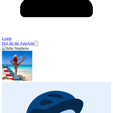
Login
Hol dir die App
App