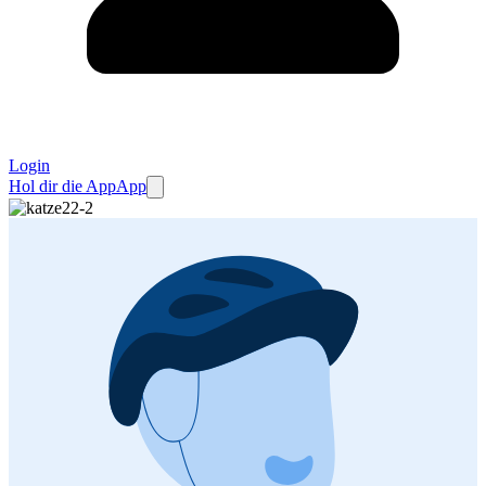
Login
Hol dir die App
App