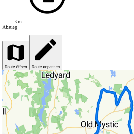
3 m
Abstieg
Route öffnen
Route anpassen