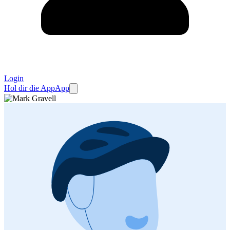
Login
Hol dir die App
App