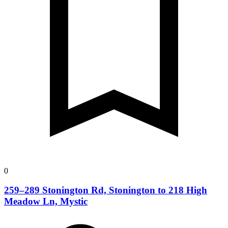
0
259–289 Stonington Rd, Stonington to 218 High
Meadow Ln, Mystic