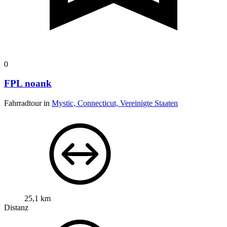
0
FPL noank
Fahrradtour in
Mystic, Connecticut, Vereinigte Staaten
25,1 km
Distanz