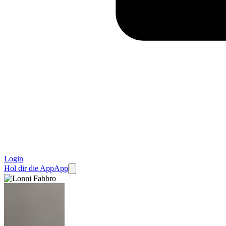
Login
Hol dir die App
App