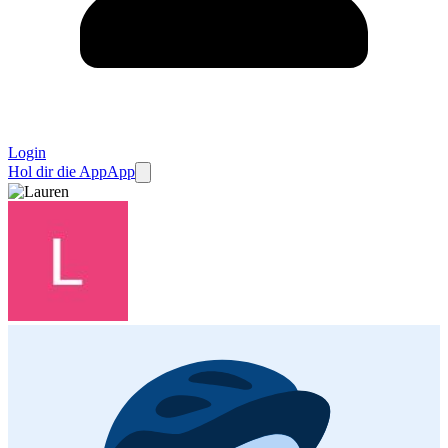
Login
Hol dir die App
App