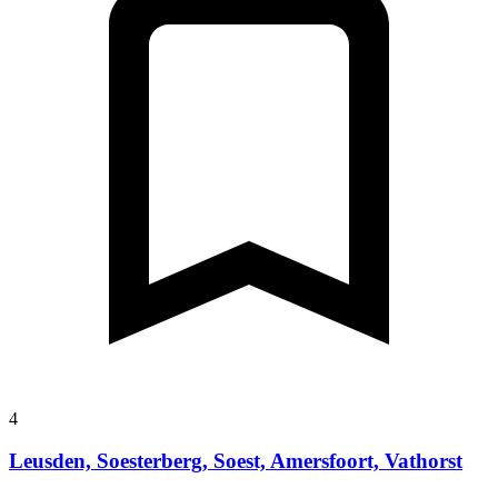
4
Leusden, Soesterberg, Soest, Amersfoort, Vathorst