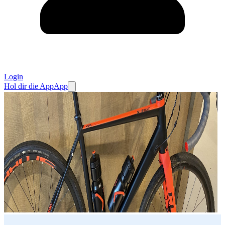
Login
Hol dir die App
App