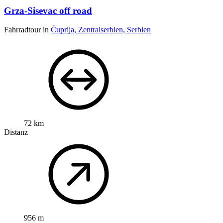
Grza-Sisevac off road
Fahrradtour in
Ćuprija, Zentralserbien, Serbien
72 km
Distanz
956 m