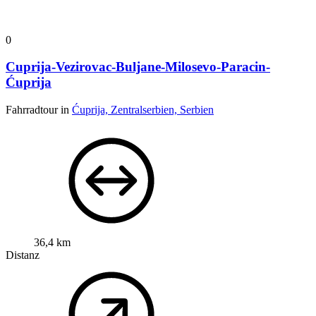
0
Cuprija-Vezirovac-Buljane-Milosevo-Paracin-
Ćuprija
Fahrradtour in
Ćuprija, Zentralserbien, Serbien
36,4 km
Distanz