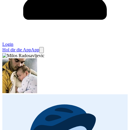
Login
Hol dir die App
App