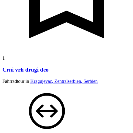
1
Crni vrh drugi deo
Fahrradtour in
Kragujevac, Zentralserbien, Serbien