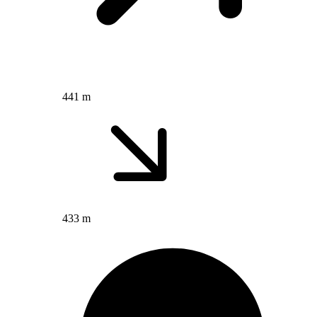
441 m
433 m