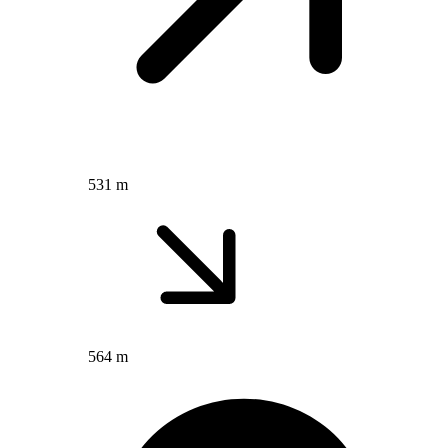
531 m
564 m