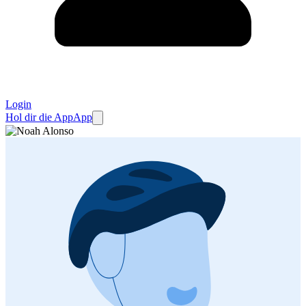
Login
Hol dir die App
App