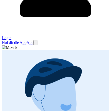
Login
Hol dir die App
App