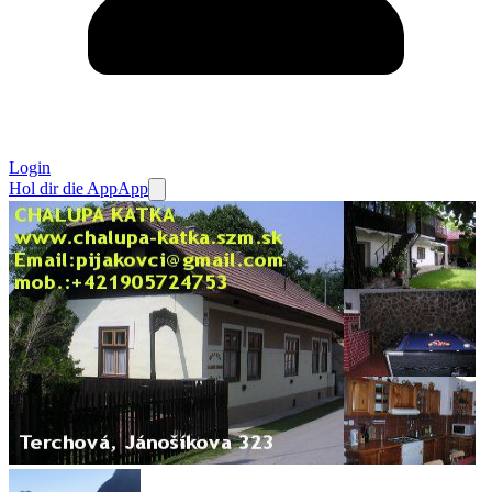
Login
Hol dir die App
App