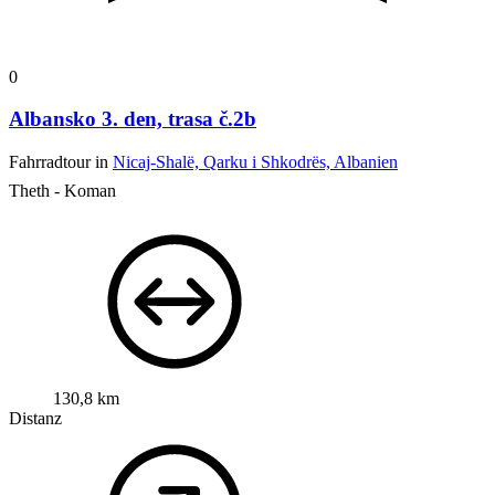
0
Albansko 3. den, trasa č.2b
Fahrradtour in
Nicaj-Shalë, Qarku i Shkodrës, Albanien
Theth - Koman
130,8 km
Distanz