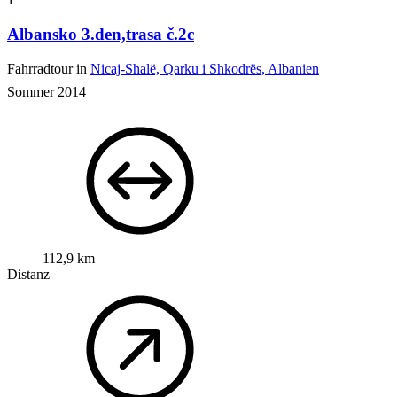
Albansko 3.den,trasa č.2c
Fahrradtour in
Nicaj-Shalë, Qarku i Shkodrës, Albanien
Sommer 2014
112,9 km
Distanz