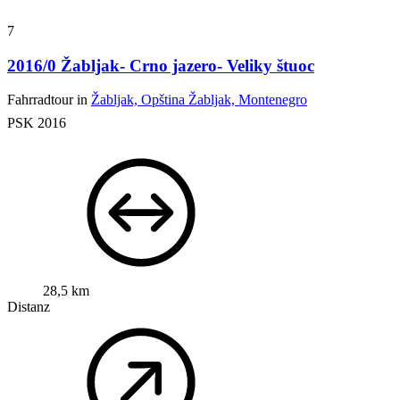
7
2016/0 Žabljak- Crno jazero- Veliky štuoc
Fahrradtour in
Žabljak, Opština Žabljak, Montenegro
PSK 2016
28,5 km
Distanz