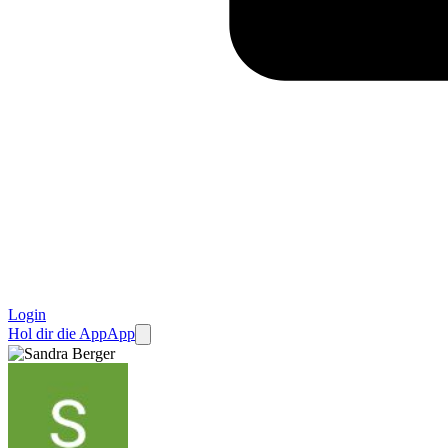
Login
Hol dir die App
App