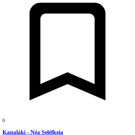
0
Kanaláki - Néa Seléfkeia