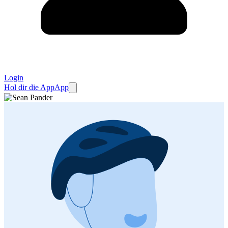
Login
Hol dir die App
App