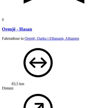
0
Orenjë - Hasan
Fahrradtour in
Orenjë, Qarku i Elbasanit, Albanien
83,5 km
Distanz