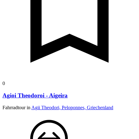
0
Agioi Theodoroi - Aigeira
Fahrradtour in
Agii Theodori, Peloponnes, Griechenland