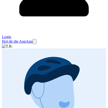
Login
Hol dir die App
App