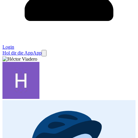
Login
Hol dir die App
App