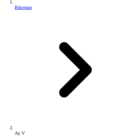
Bikemap
Ay V