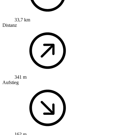
33,7 km
Distanz
341 m
Aufstieg
162 m