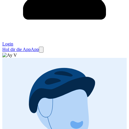
Login
Hol dir die App
App