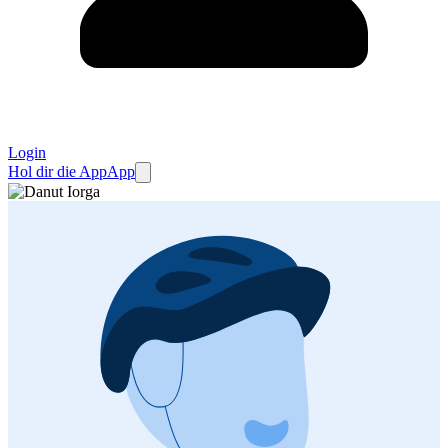
Login
Hol dir die App
App