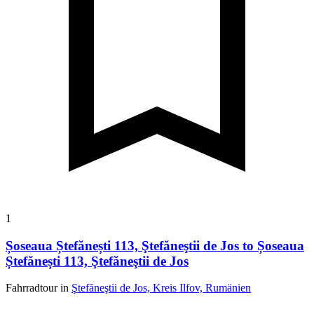
1
Șoseaua Ștefănești 113, Ştefăneştii de Jos to Șoseaua
Ștefănești 113, Ştefăneştii de Jos
Fahrradtour in
Ştefăneştii de Jos, Kreis Ilfov, Rumänien