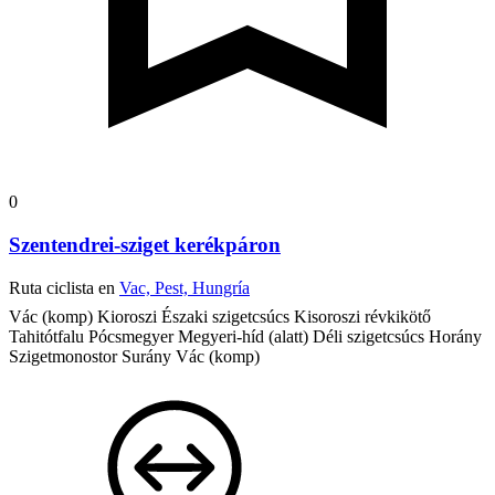
0
Szentendrei-sziget kerékpáron
Ruta ciclista en
Vac, Pest, Hungría
Vác (komp)
Kioroszi
Északi szigetcsúcs
Kisoroszi révkikötő
Tahitótfalu
Pócsmegyer
Megyeri-híd (alatt)
Déli szigetcsúcs
Horány
Szigetmonostor
Surány
Vác (komp)