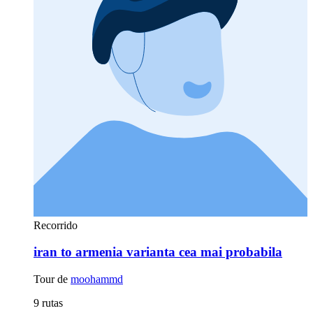
Recorrido
iran to armenia varianta cea mai probabila
Tour de
moohammd
9 rutas