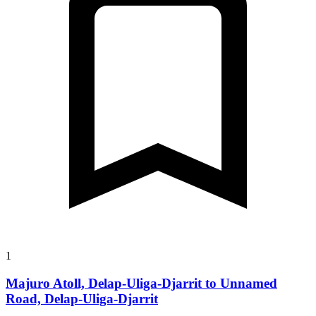
1
Majuro Atoll, Delap-Uliga-Djarrit to Unnamed
Road, Delap-Uliga-Djarrit