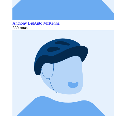
Anthony BigAnto McKenna
330 rutas