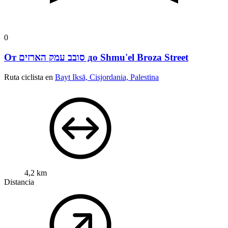
0
От סובב עמק הארזים до Shmu'el Broza Street
Ruta ciclista en
Bayt Iksā, Cisjordania, Palestina
4,2 km
Distancia