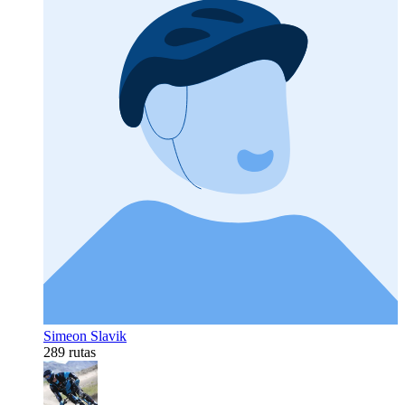
Simeon Slavik
289 rutas