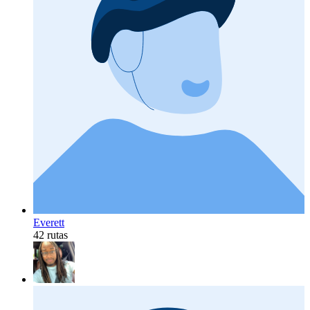
Everett
42 rutas