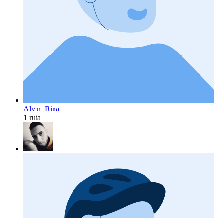
Alvin_Rina
1 ruta