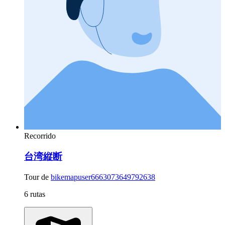
Recorrido
台湾縦断
Tour de
bikemapuser6663073649792638
6 rutas