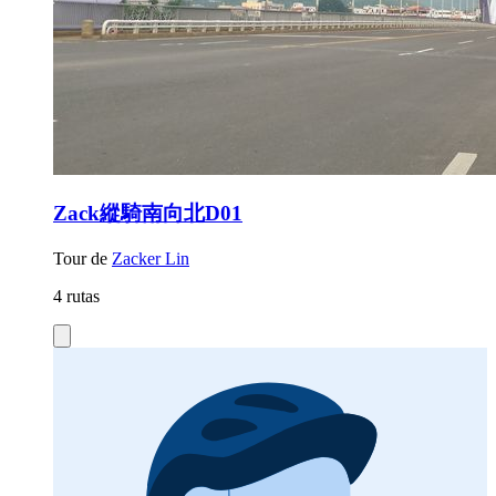
Zack縱騎南向北D01
Tour de
Zacker Lin
4 rutas