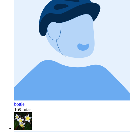
bottle
169 rutas