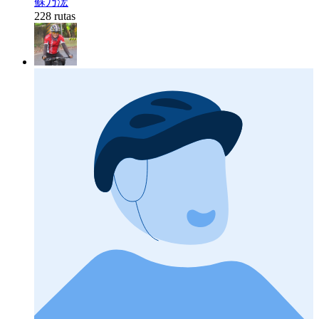
蘇乃浤
228 rutas