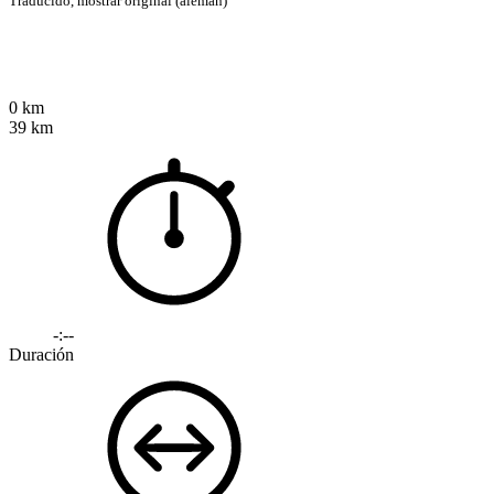
Traducido,
mostrar original (alemán)
0 km
39 km
-:--
Duración