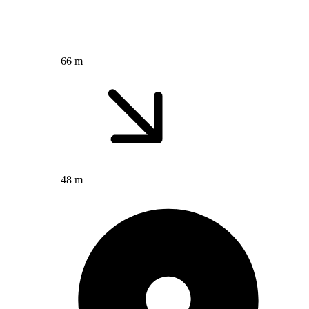
66 m
48 m