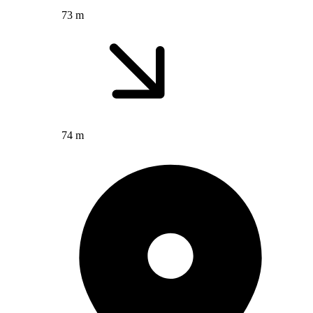
73 m
74 m