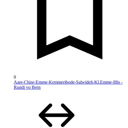
0
Aare-Chise-Emme-Kemmeribode-Salwideli-Kl.Emme-Ilfis -
Rundi vo Bern