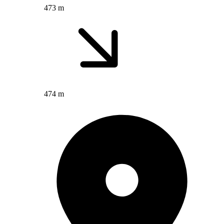
473 m
474 m