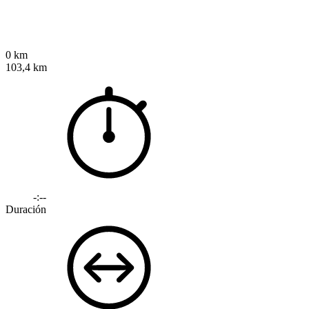
0 km
103,4 km
-:--
Duración