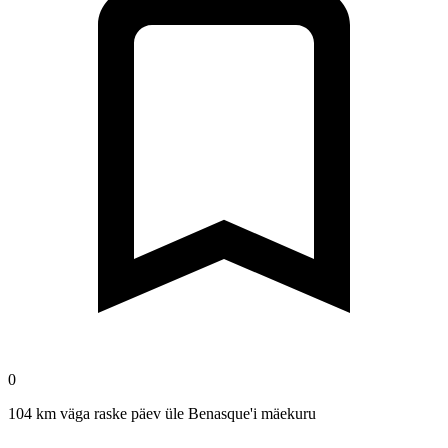
0
104 km väga raske päev üle Benasque'i mäekuru