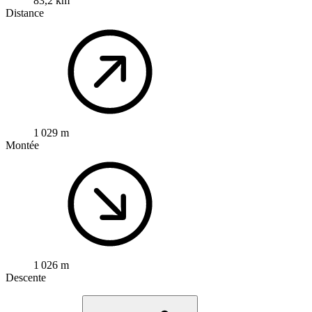
83,2 km
Distance
1 029 m
Montée
1 026 m
Descente