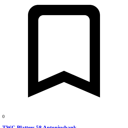
0
TWC Platters 58 Antoniusbank