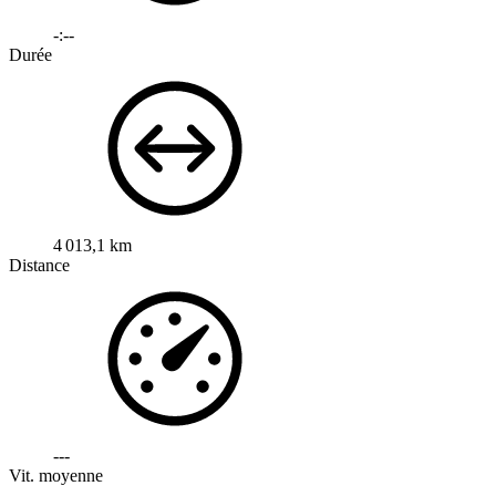
-:--
Durée
4 013,1 km
Distance
---
Vit. moyenne