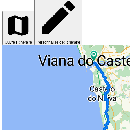
Ouvre l’itinéraire
Personnalise cet itinéraire