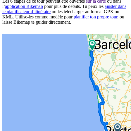
Les 6 étapes de ce tour peuvent être ouvertes
sur la carte
ou dans
l’
application Bikemap
pour plus de détails. Tu peux les
ajuster dans
le planificateur d’itinéraire
ou les télécharger au format GPX ou
KML. Utilise-les comme modèle pour
planifier ton propre tour
, ou
laisse Bikemap te guider directement.