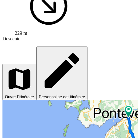
229 m
Descente
Ouvre l’itinéraire
Personnalise cet itinéraire