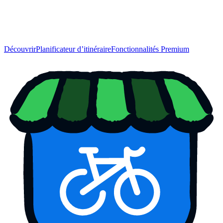
Découvrir
Planificateur d’itinéraire
Fonctionnalités Premium