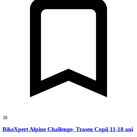
38
BikeXpert Alpine Challenge- Traseu Copii 11-18 ani