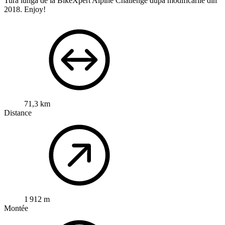
Tura lungă de la BikeXpert Alpine Challenge dupa modificările din
2018. Enjoy!
71,3 km
Distance
1 912 m
Montée