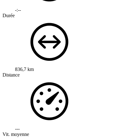
-:--
Durée
836,7 km
Distance
---
Vit. moyenne