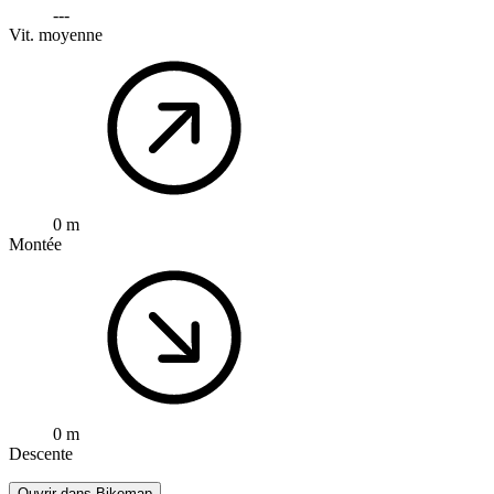
---
Vit. moyenne
0 m
Montée
0 m
Descente
Ouvrir dans Bikemap