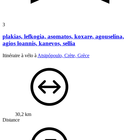
3
plakias, lefkogia, asomatos, koxare, agouselina,
agios loannis, kanevos, sellia
Itinéraire à vélo à
Atsipópoulo, Crète, Grèce
30,2 km
Distance