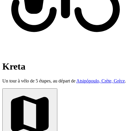
Kreta
Un tour à vélo de 5 étapes, au départ de
Atsipópoulo, Crète, Grèce
.