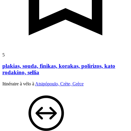
5
plakias, souda, finikas, korakas, polirizos, kato
rodakino, sellia
Itinéraire à vélo à
Atsipópoulo, Crète, Grèce