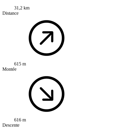
31,2 km
Distance
615 m
Montée
616 m
Descente