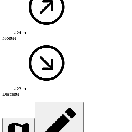
424 m
Montée
423 m
Descente