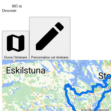
885 m
Descente
Ouvre l’itinéraire
Personnalise cet itinéraire