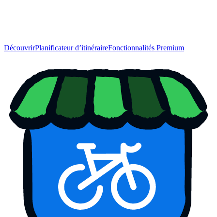
Découvrir
Planificateur d’itinéraire
Fonctionnalités Premium