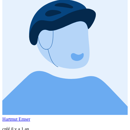
Hartmut Emser
créé il y a 1 an